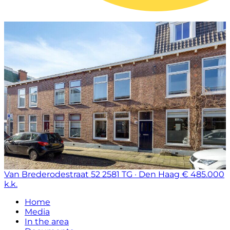
Van Brederodestraat 52
2581 TG · Den Haag
€ 485.000
k.k.
Home
Media
In the area