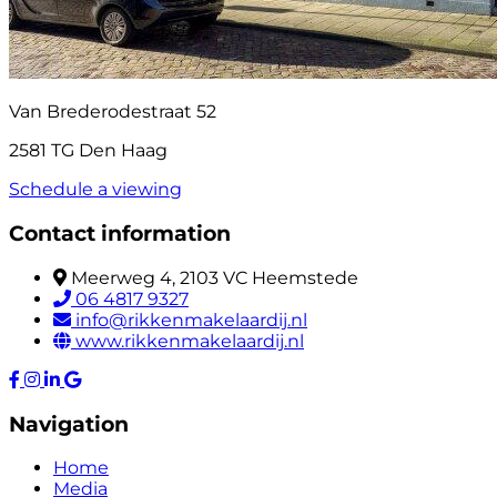
Van Brederodestraat 52
2581 TG Den Haag
Schedule a viewing
Contact information
Meerweg 4, 2103 VC Heemstede
06 4817 9327
info@rikkenmakelaardij.nl
www.rikkenmakelaardij.nl
Navigation
Home
Media