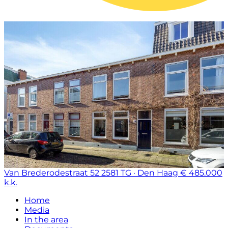
Van Brederodestraat 52
2581 TG · Den Haag
€ 485.000
k.k.
Home
Media
In the area