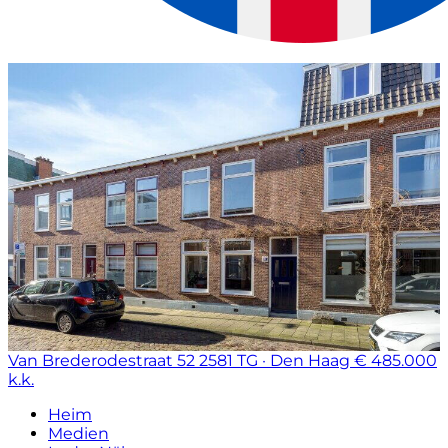
Van Brederodestraat 52
2581 TG · Den Haag
€ 485.000
k.k.
Heim
Medien